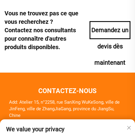
Vous ne trouvez pas ce que
vous recherchez ?
Contactez nos consultants
Demandez un
pour connaître d'autres
devis dès
produits disponibles.
maintenant
CONTACTEZ-NOUS
Add: Atelier 15, n°2258, rue SanXing WuKeSong, ville de
JinFeng, ville de ZhangJiaGang, province du JiangSu,
Chine
Tél. :
+86-18261857581
We value your privacy
E-mail :
[email protected]