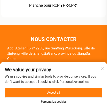
Planche pour RCP YHR-CPR1
NOUS CONTACTER
Add: Atelier 15, n°2258, rue SanXing WuKeSong, ville de
JinFeng, ville de ZhangJiaGang, province du JiangSu,
Chine
Tél. :
+86-18261857581
We value your privacy
E-mail :
[email protected]
We use cookies and similar tools to provide our services. If you
don't want to accept all cookies, click Personalize cookies.
Accept all
Droits d'auteur © Zhangjiagang Herui Medical Equipment Co.,
Personalize cookies
Ltd. Tous droits réservés -
Politique de confidentialité
-
Blog