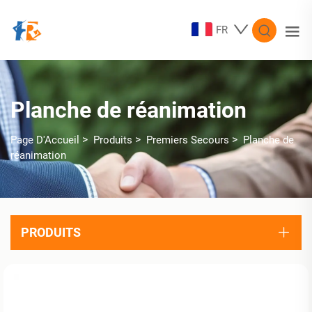
FR
Planche de réanimation
>
>
>
Page D'Accueil
Produits
Premiers Secours
Planche de
réanimation
PRODUITS