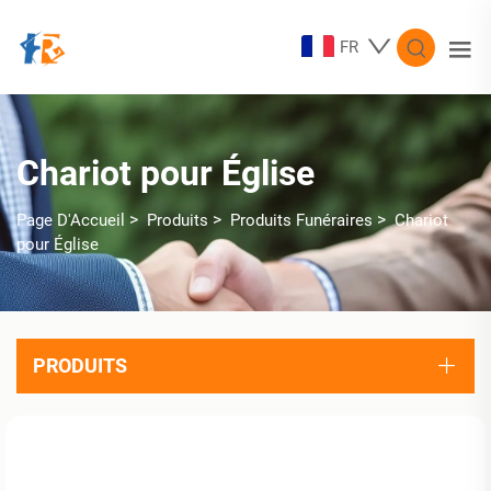
FR
Chariot pour Église
>
>
>
Page D'Accueil
Produits
Produits Funéraires
Chariot
pour Église
PRODUITS