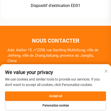
Dispositif d'extrication ED01
NOUS CONTACTER
Add: Atelier 15, n°2258, rue SanXing WuKeSong, ville de
JinFeng, ville de ZhangJiaGang, province du JiangSu,
Chine
Tél. :
+86-18261857581
We value your privacy
E-mail :
[email protected]
We use cookies and similar tools to provide our services. If you
don't want to accept all cookies, click Personalize cookies.
Accept all
Droits d'auteur © Zhangjiagang Herui Medical Equipment Co.,
Personalize cookies
Ltd. Tous droits réservés -
Politique de confidentialité
-
Blog