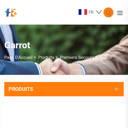
FR
Garrot
>
>
>
Page D'Accueil
Produits
Premiers Secours
Garrot
PRODUITS