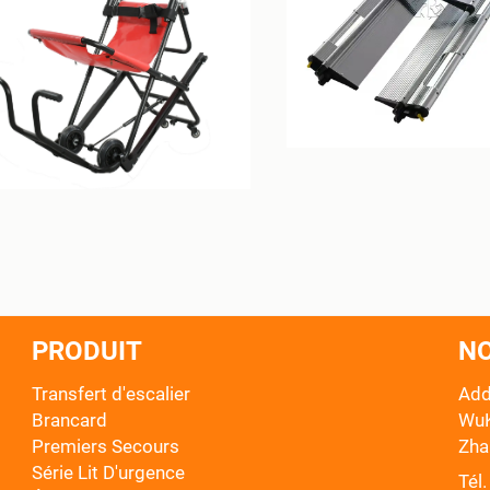
PRODUIT
N
Transfert d'escalier
Add
Brancard
WuK
Premiers Secours
Zha
Série Lit D'urgence
Tél. 