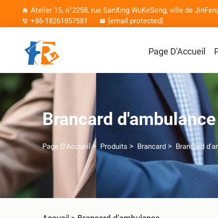
Atelier 15, n°2258, rue SanXing WuKeSong, ville de JinFen
+86-18261857581
[email protected]
Page D'Accueil
Brancard d'ambulance
>
>
>
Page D'Accueil
Produits
Brancard
Brancard d'