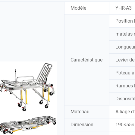
Modèle
YHR-A3
Position
matelas 
Longueur
Caractéristique
Levier de
Poteau à
Rampes l
Dispositi
Matériau
Alliage 
Dimension
190×55×