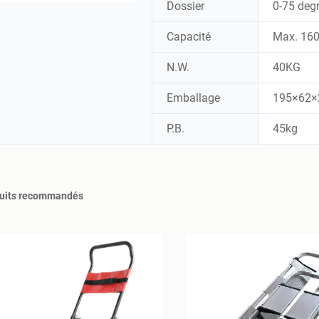
Dossier
0-75 deg
Capacité
Max. 160
N.W.
40KG
Emballage
195×62×2
P.B.
45kg
uits recommandés