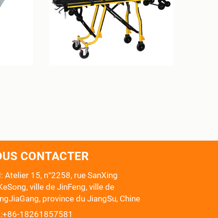
OUS CONTACTER
: Atelier 15, n°2258, rue SanXing
eSong, ville de JinFeng, ville de
ngJiaGang, province du JiangSu, Chine
:
+86-18261857581