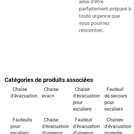
ainsi d'être
parfaitement préparé à
toute urgence que
vous pourriez
rencontrer.
Catégories de produits associées
Chaise
Chaise
Chaise
Fauteuil
d'évacuation
evac+
d'évacuation
de secours
pour
pour
escaliers
escaliers
Fauteuils
Chaise
Fauteuil
Chaises
pour
d'évacuation
d'évacuation
d'évacuation
escaliers
d'urgence
d'urgence
incendie