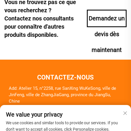
Vous ne trouvez pas ce que
vous recherchez ?
Contactez nos consultants
Demandez un
pour connaître d'autres
devis dès
produits disponibles.
maintenant
CONTACTEZ-NOUS
Add: Atelier 15, n°2258, rue SanXing WuKeSong, ville de
JinFeng, ville de ZhangJiaGang, province du JiangSu,
Chine
Tél. :
+86-18261857581
We value your privacy
E-mail :
[email protected]
We use cookies and similar tools to provide our services. If you
don't want to accept all cookies, click Personalize cookies.