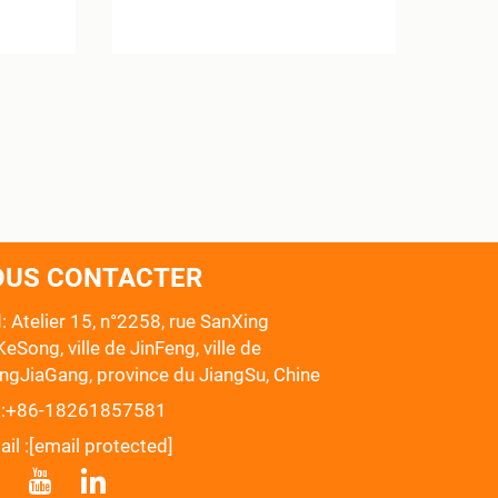
OUS CONTACTER
: Atelier 15, n°2258, rue SanXing
eSong, ville de JinFeng, ville de
ngJiaGang, province du JiangSu, Chine
:
+86-18261857581
il :
[email protected]