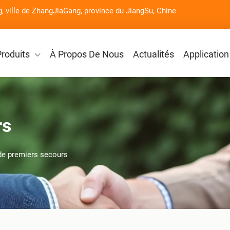
g, ville de ZhangJiaGang, province du JiangSu, Chine
Produits
À Propos De Nous
Actualités
Application
rs
 de premiers secours