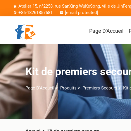
Atelier 15, n°2258, rue SanXing WuKeSong, ville de JinFen
+86-18261857581
[email protected]
Page D'Accueil
Kit de premiers secou
>
>
>
Page D'Accueil
Produits
Premiers Secours
Kit