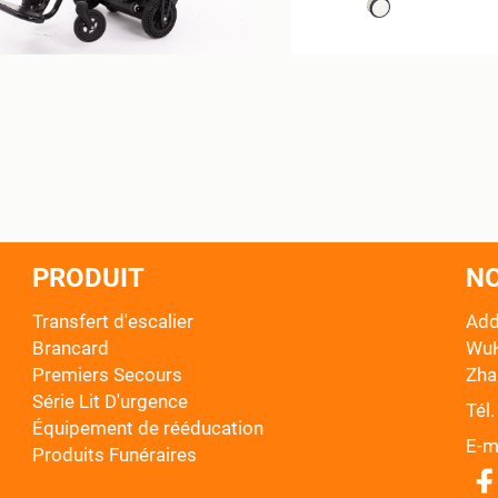
PRODUIT
N
Transfert d'escalier
Add
Brancard
WuK
Premiers Secours
Zha
Série Lit D'urgence
Tél. 
Équipement de rééducation
E-ma
Produits Funéraires