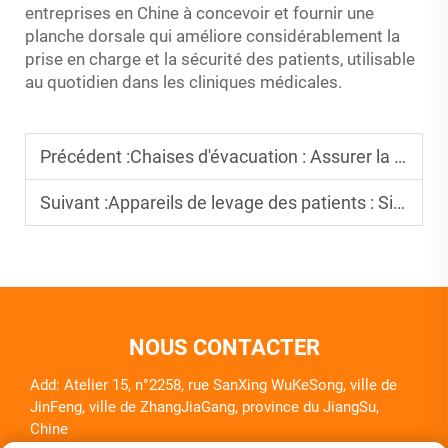
entreprises en Chine à concevoir et fournir une
planche dorsale qui améliore considérablement la
prise en charge et la sécurité des patients, utilisable
au quotidien dans les cliniques médicales.
Précédent :
Chaises d'évacuation : Assurer la sécurité en cas d'urgence
Suivant :
Appareils de levage des patients : Simplifier le processus de déplacement des patients
NOUS CONTACTER
Add: Atelier 15, n°2258, rue SanXing WuKeSong, ville de
JinFeng, ville de ZhangJiaGang, province du JiangSu,
Chine