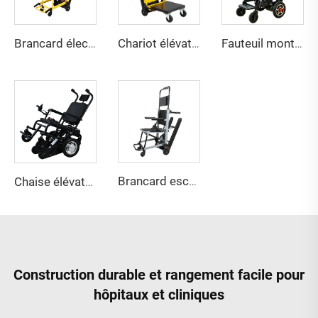
Brancard électrique pour escaliers YHR-LD01
Chariot élévateur à piles YHR-LD03
Fauteuil monte-escalier 2en1 YHR-LD04
Brancard escamotable YHR-LD10
Chaise élévatrice électrique YHR-LD06
Construction durable et rangement facile pour
hôpitaux et cliniques