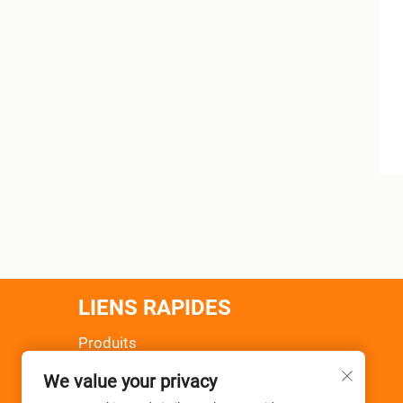
LIENS RAPIDES
Produits
À Propos De Nous
We value your privacy
Actualités