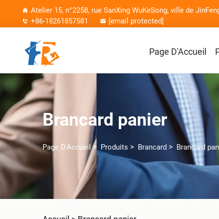
Atelier 15, n°2258, rue SanXing WuKeSong, ville de JinFen
+86-18261857581
[email protected]
Page D'Accueil
Brancard panier
>
>
>
Page D'Accueil
Produits
Brancard
Brancard pan