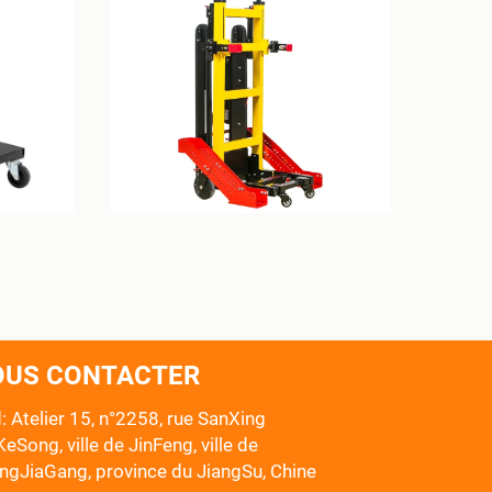
OUS CONTACTER
: Atelier 15, n°2258, rue SanXing
eSong, ville de JinFeng, ville de
ngJiaGang, province du JiangSu, Chine