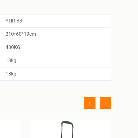
YHR-B3
210*60*19cm
400KG
13kg
18kg