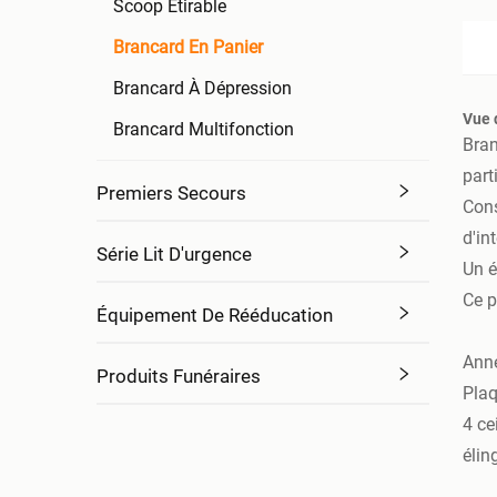
Scoop Étirable
Brancard En Panier
Brancard À Dépression
Vue 
Brancard Multifonction
Bran
part
Premiers Secours
Cons
d'in
Série Lit D'urgence
Un é
Ce p
Équipement De Rééducation
Anne
Produits Funéraires
Plaq
4 ce
élin