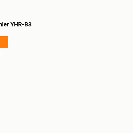
nier YHR-B3
s