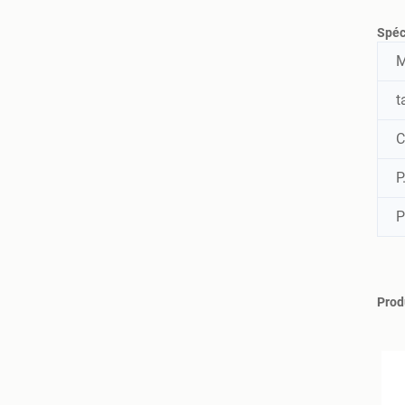
Spéc
M
t
C
P
P
Prod