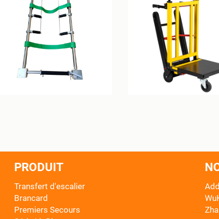
PRODUIT
N
Transfert d'escalier
Add
Brancard
WuK
Premiers Secours
Zha