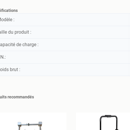
ifications
odèle :
aille du produit :
apacité de charge :
.N.:
oids brut :
uits recommandés