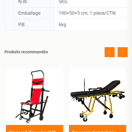
N.W.
5KG
Emballage
190×50×5 cm, 1 pièce/CTN
P.B.
6kg
Produits recommandés