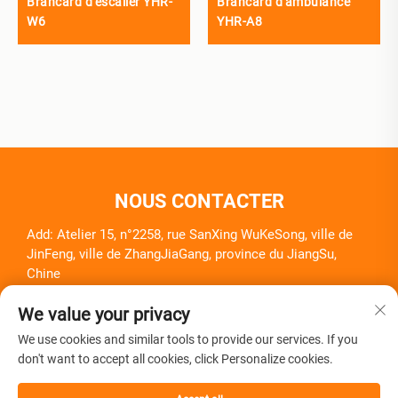
Brancard d'escalier YHR-
Brancard d'ambulance
W6
YHR-A8
NOUS CONTACTER
Add: Atelier 15, n°2258, rue SanXing WuKeSong, ville de
JinFeng, ville de ZhangJiaGang, province du JiangSu,
Chine
Tél. :
+86-18261857581
We value your privacy
E-mail :
[email protected]
We use cookies and similar tools to provide our services. If you
don't want to accept all cookies, click Personalize cookies.