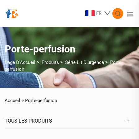
FR
Porte-perfusion
>
>
>
Page D'Accueil
Produits
Série Lit D'urgence
Porte-
perfusion
Accueil >
Porte-perfusion
TOUS LES PRODUITS