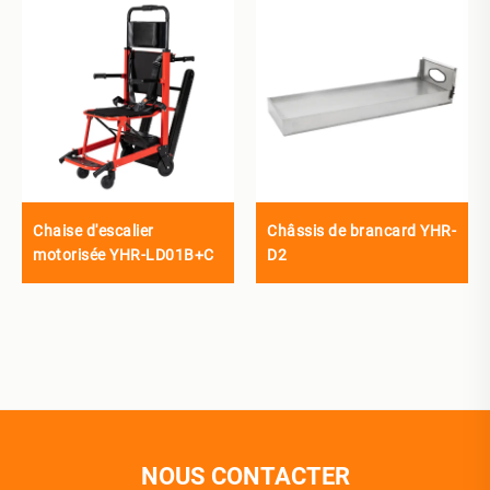
Chaise d'escalier
Châssis de brancard YHR-
motorisée YHR-LD01B+C
D2
NOUS CONTACTER