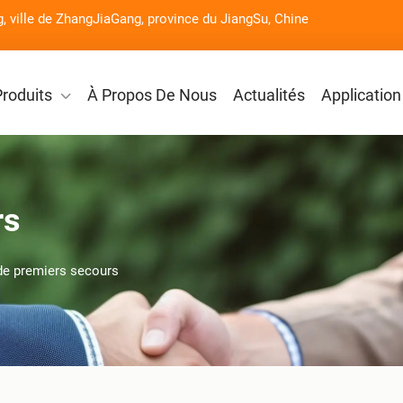
g, ville de ZhangJiaGang, province du JiangSu, Chine
Produits
À Propos De Nous
Actualités
Application
rs
 de premiers secours