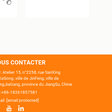
OUS CONTACTER
: Atelier 15, n°2258, rue SanXing
eSong, ville de JinFeng, ville de
ngJiaGang, province du JiangSu, Chine
:
+86-18261857581
il :
[email protected]