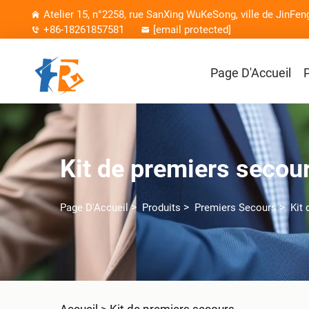
Atelier 15, n°2258, rue SanXing WuKeSong, ville de JinFen
+86-18261857581
[email protected]
Page D'Accueil
Kit de premiers secou
>
>
>
Page D'Accueil
Produits
Premiers Secours
Kit