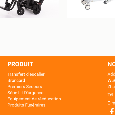
PRODUIT
N
Transfert d'escalier
Add
Brancard
WuK
Premiers Secours
Zha
Série Lit D'urgence
Tél. 
Équipement de rééducation
E-ma
Produits Funéraires