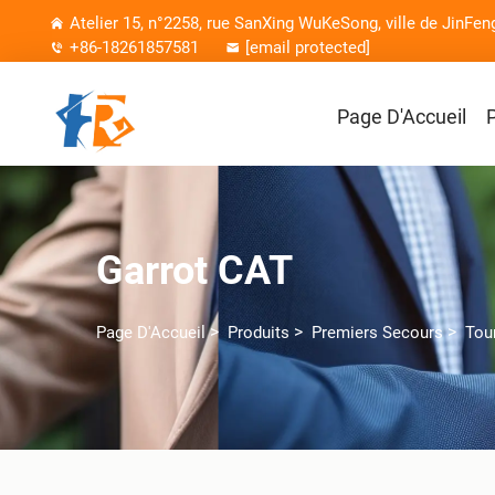
Atelier 15, n°2258, rue SanXing WuKeSong, ville de JinFen
+86-18261857581
[email protected]
Page D'Accueil
Garrot CAT
>
>
>
Page D'Accueil
Produits
Premiers Secours
Tou