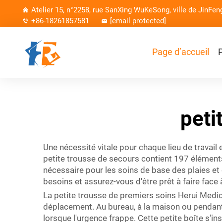
Atelier 15, n°2258, rue SanXing WuKeSong, ville de JinFen
+86-18261857581
[email protected]
Page d’accueil
peti
Une nécessité vitale pour chaque lieu de travail
petite trousse de secours contient 197 éléments
nécessaire pour les soins de base des plaies et
besoins et assurez-vous d'être prêt à faire face à
La petite trousse de premiers soins Herui Medical
déplacement. Au bureau, à la maison ou pendant l
lorsque l'urgence frappe. Cette petite boîte s'in