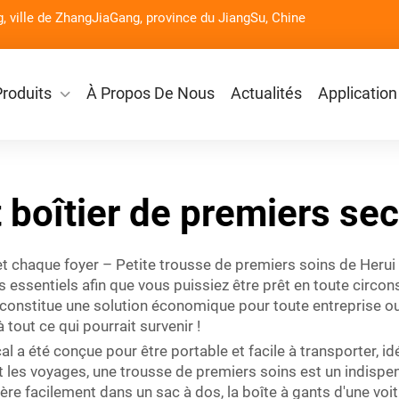
g, ville de ZhangJiaGang, province du JiangSu, Chine
Produits
À Propos De Nous
Actualités
Application
t boîtier de premiers se
 et chaque foyer – Petite trousse de premiers soins de Herui
 essentiels afin que vous puissiez être prêt en toute circon
 constitue une solution économique pour toute entreprise o
 tout ce qui pourrait survenir !
 a été conçue pour être portable et facile à transporter, id
es voyages, une trousse de premiers soins est un indispensa
sère facilement dans un sac à dos, la boîte à gants d'une voit