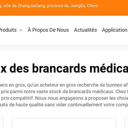
g, ville de ZhangJiaGang, province du JiangSu, Chine
Produits
À Propos De Nous
Actualités
Application
ix des brancards médic
hers
en gros, qu'un acheteur en gros recherche de bonnes a
eurs prix parmi notre vaste stock de brancards médicaux. Che
prix compétitif. Nous nous engageons à proposer les choix 
duits de haute qualité sans vider continuellement votre comp