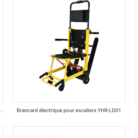
Brancard électrique pour escaliers YHR-LD01
combiné cuillère et planche dorsale YHR-CS4