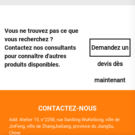
Vous ne trouvez pas ce que
vous recherchez ?
Contactez nos consultants
Demandez un
pour connaître d'autres
devis dès
produits disponibles.
maintenant
CONTACTEZ-NOUS
Add: Atelier 15, n°2258, rue SanXing WuKeSong, ville de
JinFeng, ville de ZhangJiaGang, province du JiangSu,
Chine