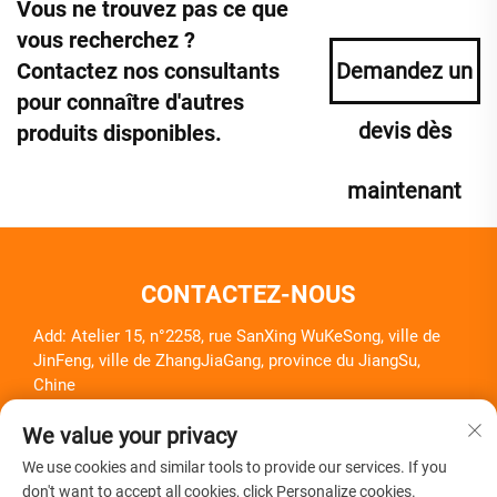
Vous ne trouvez pas ce que
vous recherchez ?
Contactez nos consultants
Demandez un
pour connaître d'autres
devis dès
produits disponibles.
maintenant
CONTACTEZ-NOUS
Add: Atelier 15, n°2258, rue SanXing WuKeSong, ville de
JinFeng, ville de ZhangJiaGang, province du JiangSu,
Chine
Tél. :
+86-18261857581
We value your privacy
E-mail :
[email protected]
We use cookies and similar tools to provide our services. If you
don't want to accept all cookies, click Personalize cookies.