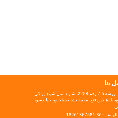
ل بنا
Add: ورشة 15، رقم 2258، شارع سان شينغ وو كي
 بلدة جين فنغ، مدينة تشانغجياجانغ، جيانغسو،
ن
الهاتف:
+86-18261857581