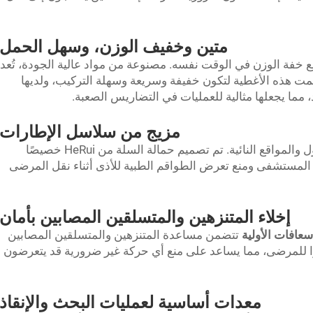
متين وخفيف الوزن، وسهل الحمل
الة السلة من HeRui بالمتانة مع خفة الوزن في الوقت نفسه. مصنوعة من مواد عالية الجودة، تُعد
ممت هذه الأغطية لتكون خفيفة وسريعة وسهلة التركيب، ولديها
مما يجعلها مثالية للعمليات في التضاريس الصعبة.
مزيج من سلاسل الإطارات
غالبًا ما تواجه فرق الإنقاذ صعوبات في الوصول والمواقع النائية. تم تصميم حمالة السلة من HeRui خصيصًا
المستشفى ومنع تعرض الطواقم الطبية للأذى أثناء نقل المرضى
إخلاء المتنزهين والمتسلقين المصابين بأمان
سعافات الأولية
تتضمن مساعدة المتنزهين والمتسلقين المصابين
رًا للمرضى، مما يساعد على منع أي حركة غير ضرورية قد يتعرضون
معدات أساسية لعمليات البحث والإنقاذ