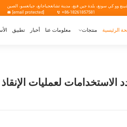
[email protected]
+86-18261857581
ة الرئيسية
منتجات
معلومات عنا
أخبار
تطبيق
الأس
 الاستخدامات لعمليات الإنقاذ 