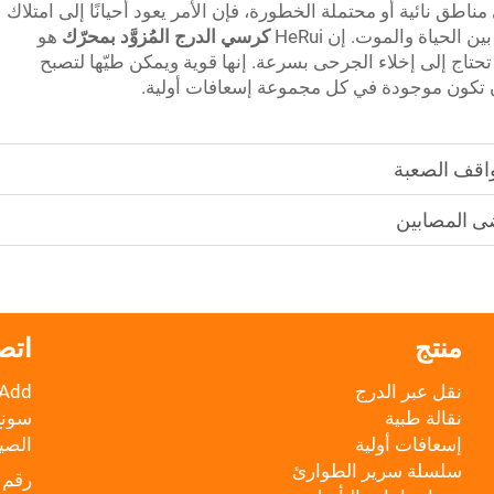
مناطق نائية أو محتملة الخطورة، فإن الأمر يعود أحيانًا إلى امتلاك
الحياة والموت. إن HeRui
كرسي الدرج المُزوَّد بمحرّك
هو
تحتاج إلى إخلاء الجرحى بسرعة. إنها قوية ويمكن طيّها لتصبح
ن تكون موجودة في كل مجموعة إسعافات أولية.
مواقف الصعبة
ضى المصابين
منتج
اتص
نقل عبر الدرج
نقالة طبية
سونغ،
إسعافات أولية
الصي
سلسلة سرير الطوارئ
رقم 