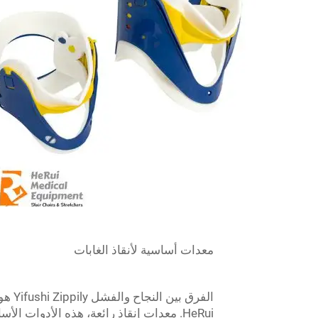
معدات أساسية لأنقاذ الغابات
الفرق بين النجاح والفشل Yifushi Zippily هو أداة لـ
HeRui. معدات إنقاذ رائعة، هذه الأدوات ا