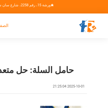
ورشة 15، رقم 2258، شارع سان شينغ وو كي سونغ، بلدة جين فنغ، مدينة تشانغجياجانغ، جيانغسو، الصين
الصفح
حامل السلة: حل متعدد
2025-10-01 21:25:04