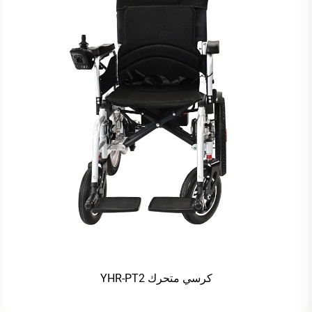
كرسي متحرك YHR-PT2