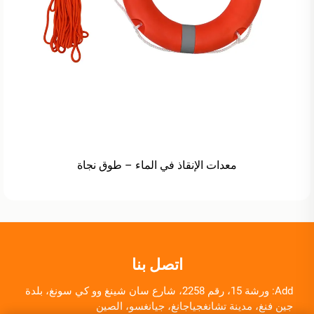
معدات الإنقاذ في الماء – طوق نجاة
اتصل بنا
Add: ورشة 15، رقم 2258، شارع سان شينغ وو كي سونغ، بلدة
جين فنغ، مدينة تشانغجياجانغ، جيانغسو، الصين