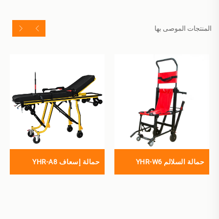
المنتجات الموصى بها
حمالة السلالم YHR-W6
حمالة إسعاف YHR-A8