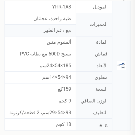
الموديل
YHR-1A3
طية واحدة، عجلتان
المميزات
مع دعم الظهر
المادة
ألمنيوم متين
قماش
نسيج 600D مع بطانة PVC
الأبعاد
185×54×24سم
مطوي
94×54×14سم
السعة
159كغ
الوزن الصافي
9 كجم
التغليف
98×54×29سم، 2 قطعة/كرتونة
ج. و.
18 كجم