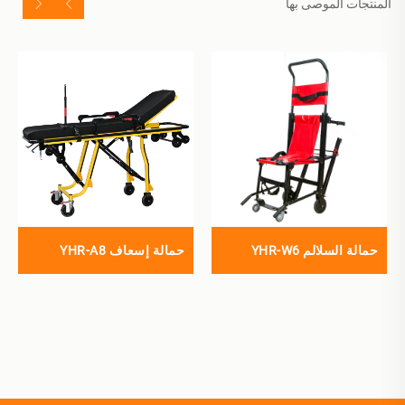
المنتجات الموصى بها
حمالة السلالم YHR-W6
حمالة إسعاف YHR-A8