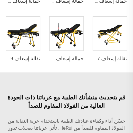
حمالة إسعاف YHR-A4
حمالة إسعاف YHR-A5
حمالة إسعاف YHR-A6
نقالة إسعاف YHR-A7 بدون شعار - أصفر
حمالة إسعاف YHR-A8
نقالة إسعاف YHR-A9 أزرق
قم بتحديث منشأتك الطبية مع عرباتنا ذات الجودة
العالية من الفولاذ المقاوم للصدأ
حسّن أداء وكفاءة عيادتك الطبية باستخدام عربة النقالة من
الفولاذ المقاوم للصدأ من HeRui. تأتي عرباتنا بعجلات تدور