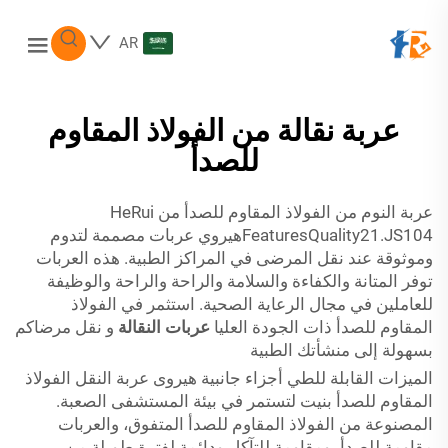
AR
عربة نقالة من الفولاذ المقاوم
للصدأ
عربة النوم من الفولاذ المقاوم للصدأ من HeRui
FeaturesQuality21.JS104هيروي عربات مصممة لتدوم
وموثوقة عند نقل المرضى في المراكز الطبية. هذه العربات
توفر المتانة والكفاءة والسلامة والراحة والراحة والوظيفة
للعاملين في مجال الرعاية الصحية. استثمر في الفولاذ
المقاوم للصدأ ذات الجودة العليا
عربات النقالة
و نقل مرضاكم
بسهولة إلى منشأتك الطبية
الميزات القابلة للطي أجزاء جانبية هيروى عربة النقل الفولاذ
المقاوم للصدأ بنيت لتستمر في بيئة المستشفى الصعبة.
المصنوعة من الفولاذ المقاوم للصدأ المتفوق، والعربات
مقاومة للصدأ، ومقاومة للتآكل ودائمة لفترة طويلة من