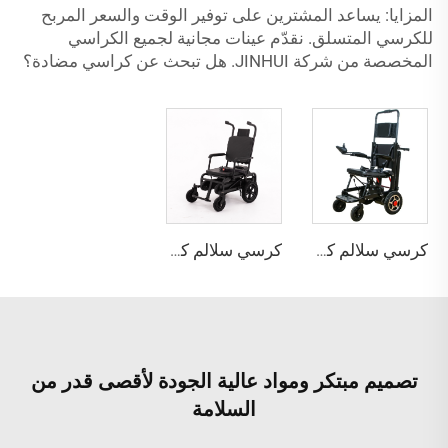
المزايا: يساعد المشترين على توفير الوقت والسعر المربح
للكرسي المتسلق. نقدّم عينات مجانية لجميع الكراسي
المخصصة من شركة JINHUI. هل تبحث عن كراسي مضادة؟
كرسي سلالم كهربائي مدمج مع كرسي متحرك 2 في 1 YHR-LD04
كرسي سلالم كهربائي YHR-LD05
تصميم مبتكر ومواد عالية الجودة لأقصى قدر من
السلامة