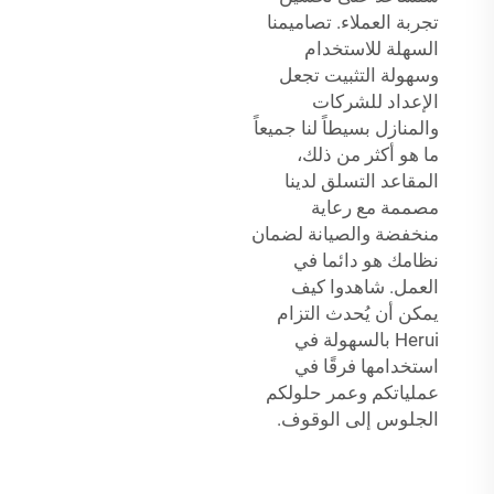
تجربة العملاء. تصاميمنا
السهلة للاستخدام
وسهولة التثبيت تجعل
الإعداد للشركات
والمنازل بسيطاً لنا جميعاً
ما هو أكثر من ذلك،
المقاعد التسلق لدينا
مصممة مع رعاية
منخفضة والصيانة لضمان
نظامك هو دائما في
العمل. شاهدوا كيف
يمكن أن يُحدث التزام
Herui بالسهولة في
استخدامها فرقًا في
عملياتكم وعمر حلولكم
الجلوس إلى الوقوف.