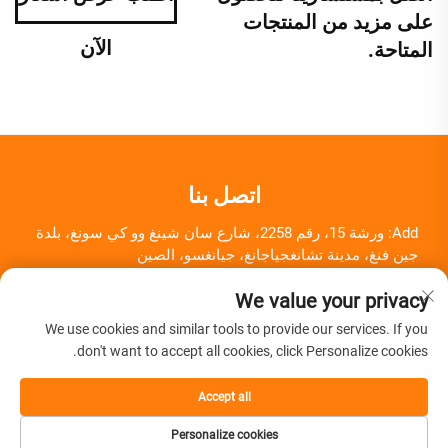
على مزيد من المنتجات
الآن
المتاحة.
اتصل بنا
Add: ورشة 15، رقم 2258، شارع سان شينغ وو كي سونغ، بلدة
جين فنغ، مدينة تشانغجياجانغ، جيانغسو، الصين
هاتف:
+86-18261857581
We value your privacy
البريد الإلكتروني:
[email protected]
We use cookies and similar tools to provide our services. If you
don't want to accept all cookies, click Personalize cookies.
Accept all
حقوق النشر © شركة تشانغجياجانغ هيروي لمعدات المعدات الطبية
Personalize cookies
المحدودة جميع الحقوق محفوظة -
سياسة الخصوصية
-
المدونة