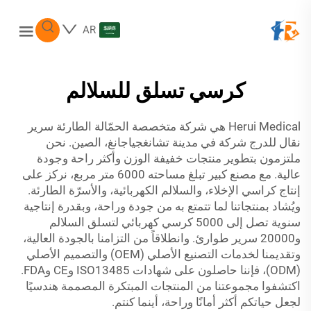
AR
كرسي تسلق للسلالم
Herui Medical هي شركة متخصصة
الحمّالة الطارئة
سرير
نقال للدرج
شركة في مدينة تشانغجياجانغ، الصين. نحن
ملتزمون بتطوير منتجات خفيفة الوزن وأكثر راحة وجودة
عالية. مع مصنع كبير تبلغ مساحته 6000 متر مربع، نركز على
إنتاج كراسي الإخلاء، والسلالم الكهربائية، والأسرّة الطارئة.
ويُشاد بمنتجاتنا لما تتمتع به من جودة وراحة، وبقدرة إنتاجية
سنوية تصل إلى 5000 كرسي كهربائي لتسلق السلالم
و20000 سرير طوارئ. وانطلاقاً من التزامنا بالجودة العالية،
وتقديمنا لخدمات التصنيع الأصلي (OEM) والتصميم الأصلي
(ODM)، فإننا حاصلون على شهادات ISO13485 وCE وFDA.
اكتشفوا مجموعتنا من المنتجات المبتكرة المصممة هندسيًا
لجعل حياتكم أكثر أمانًا وراحة، أينما كنتم.