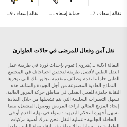
نقالة إسعاف YHR-A7 بدون شعار - أصفر
حمالة إسعاف YHR-A8
نقالة إسعاف YHR-A9 أزرق
نقل آمن وفعال للمرضى في حالات الطوارئ
النقالة الآلية لـ (هيروى) تقوم بإحداث ثورة في طريقة عمل
النقل الطبي لأفضل طريقة لتحقيق احتياجاتك في المجتمع
الطبي حاملتنا تقدم وظائف متقدمة تتجاوز تلك التي توفرها
النماذج العادية المصنوعة من أجل الجودة والمتانة، هذه
النقالة جاهزة للعمل الفعلي في مناطق حركة المرور العالية.
تسهل التغييرات السلسة التي يتم تشغيلها من خلال القيادة
إيجاد المزيج المثالي لراحة المريض ووصول المشغل، بينما
تسهل أجهزة التحكم البديهية - سواء في نهاية القدم أو في
الحافلة الجانبية - عملية النقل. نحن ندرك أهمية مركبات
الطوارئ مثل سيارات الإسعاف في إنقاذ حياة الناس، ولهذا