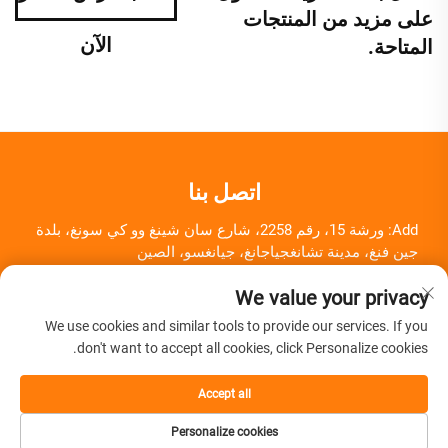
على مزيد من المنتجات
الآن
المتاحة.
اتصل بنا
Add: ورشة 15، رقم 2258، شارع سان شينغ وو كي سونغ، بلدة
جين فنغ، مدينة تشانغجياجانغ، جيانغسو، الصين
هاتف:
+86-18261857581
We value your privacy
البريد الإلكتروني:
[email protected]
We use cookies and similar tools to provide our services. If you
don't want to accept all cookies, click Personalize cookies.
Accept all
حقوق النشر © شركة تشانغجياجانغ هيروي لمعدات المعدات الطبية
Personalize cookies
المحدودة جميع الحقوق محفوظة -
سياسة الخصوصية
-
المدونة