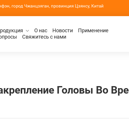
нфэн, город Чжанцзяган, провинция Цзянсу, Китай
родукция
О нас
Новости
Применение
опросы
Свяжитесь с нами
акрепление Головы Во Вр