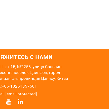
ВЯЖИТЕСЬ С НАМИ
: Цех 15, №2258, улица Саньсин
есонг, поселок Цзинфэн, город
нцзяган, провинция Цзянсу, Китай
:
+86-18261857581
ail:
[email protected]