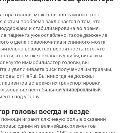
затора головы может вызвать множество
 с этим проблема заключается в том, что
поддержана и стабилизирована во время
ие пациента уже ослаблено, такое движение
го отдела позвоночника и спинного мозга.
чительно возрастает вероятность того, что
ности, что может вызвать ушибы, синяки и
пользуете иммобилизатор головы, вы
та и увеличиваете риск получения им травмы.
оловы от HeRui. Вы никогда не должны
 пациентов во время их транспортировки,
спользование нестабильной
универсальный
ента под угрозу.
ор головы всегда и везде
 помощи играют ключевую роль в оказании
оловы: одним из важнейших элементов
ебе каждый специалист СМП, является фиксатор