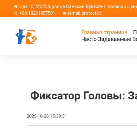
Цех 15, №2258, улица Саньсин Вукесонг, поселок Цзи
+86-18261857581
[email protected]
Главная страница
П
Часто Задаваемые В
Фиксатор Головы: З
2025-10-26 15:39:31