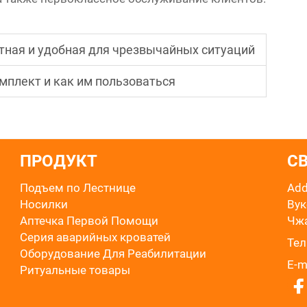
тная и удобная для чрезвычайных ситуаций
омплект и как им пользоваться
ПРОДУКТ
С
Подъем по Лестнице
Add
Носилки
Вук
Аптечка Первой Помощи
Чжа
Серия аварийных кроватей
Тел.
Оборудование Для Реабилитации
E-m
Ритуальные товары