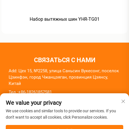
Набор вытяжных шин YHR-TG01
СВЯЗАТЬСЯ С НАМИ
Add: Цех 15, №2258, улица Саньсин Вукесонг, поселок
Цзинфэн, город Чжанцзяган, провинция Цзянсу,
Китай
Тел.:
+86-18261857581
Электронная почта:
[email protected]
We value your privacy
We use cookies and similar tools to provide our services. If you
don't want to accept all cookies, click Personalize cookies.