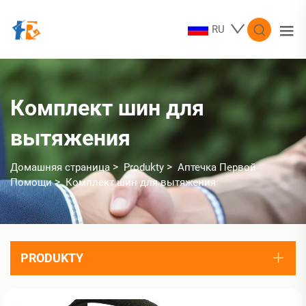
RU
Комплект шин для
вытяжения
>
>
Домашняя страница
Produkty
Аптечка Первой
>
Помощи
Комплект шин для вытяжения
PRODUKTY