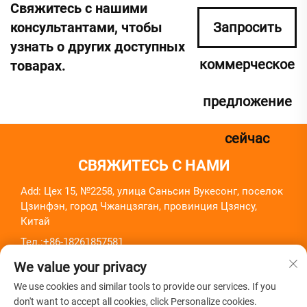
Свяжитесь с нашими
консультантами, чтобы
Запросить
узнать о других доступных
коммерческое
товарах.
предложение
сейчас
СВЯЖИТЕСЬ С НАМИ
Add: Цех 15, №2258, улица Саньсин Вукесонг, поселок
Цзинфэн, город Чжанцзяган, провинция Цзянсу,
Китай
Тел.:
+86-18261857581
Эл. почта:
[email protected]
We value your privacy
We use cookies and similar tools to provide our services. If you
don't want to accept all cookies, click Personalize cookies.