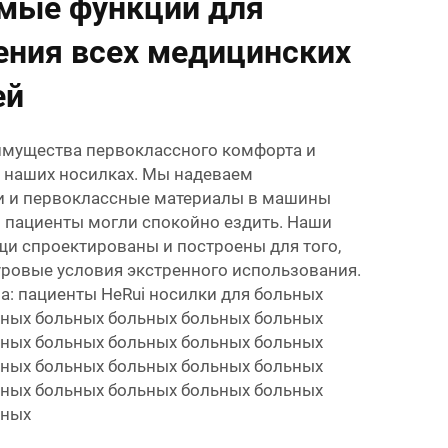
мые функции для
ения всех медицинских
ей
имущества первоклассного комфорта и
 наших носилках. Мы надеваем
и и первоклассные материалы в машины
 пациенты могли спокойно ездить. Наши
и спроектированы и построены для того,
ровые условия экстренного использования.
а: пациенты HeRui носилки для больных
ьных больных больных больных больных
ьных больных больных больных больных
ьных больных больных больных больных
ьных больных больных больных больных
ьных