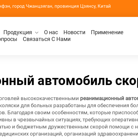
нфэн, город Чжанцзяган, провинция Цзянсу, Китай
Продукция
О нас
Новости
Применение
опросы
Связаться С Нами
нный автомобиль ск
торговлей высококачественными
реанимационный авто
оляски для больных разработаны для обеспечения бо
ов. Благодаря своим особенностям, которые приспосо
ны в чрезвычайных ситуациях, требующих оперативнос
атью и бюджетным дружественным скорой помощи с но
едицинских организаций, организаций здравоохранени