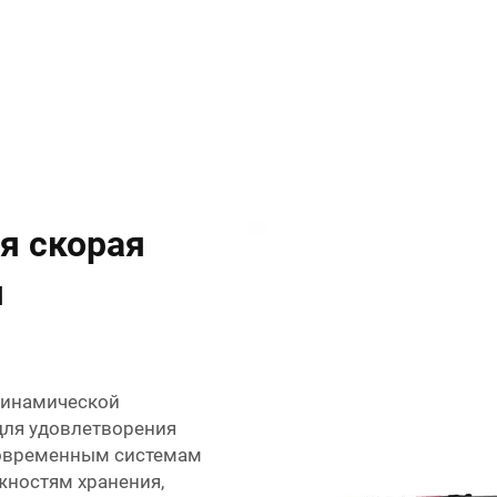
я скорая
я
динамической
 для удовлетворения
современным системам
ностям хранения,