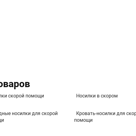
оваров
лки скорой помощи
Носилки в скором
дные носилки для скорой
Кровать-носилки для ско
щи
помощи