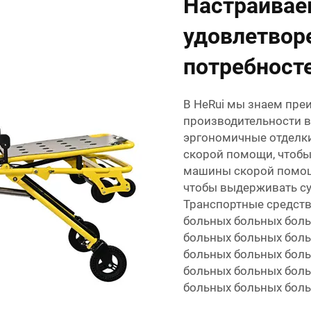
Настраивае
удовлетвор
потребност
В HeRui мы знаем пре
производительности в
эргономичные отделк
скорой помощи, чтобы
машины скорой помощ
чтобы выдерживать су
Транспортные средств
больных больных бол
больных больных бол
больных больных бол
больных больных бол
больных больных бол