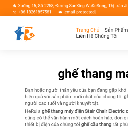
Xưởng 15, Số 2258, Đường SanXing WuKeSong, Thị trấn Ji
+86-18261857581
[email protected]
Trang Chủ
Sản Phẩm
Liên Hệ Chúng Tôi
ghế thang má
Bạn hoặc người thân yêu của bạn đang gặp khó k
hiệu quả với sản phẩm mới nhất của chúng tôi
g
người cao tuổi và người khuyết tật.
HeRui’s
ghế thang máy điện Stair Chair Electric
cũng có thể vận hành một cách hoàn hảo, đơn giả
thiết bị điện của chúng tôi
ghế cầu thang
rất phù