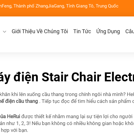
nFeng, Thành phố ZhangJiaGang, Tỉnh Giang Tô, Trung Quốc
Giới Thiệu Về Chúng Tôi
Tin Tức
Ứng Dụng
Câu
y điện Stair Chair Elect
hăn khi lên xuống cầu thang trong chính ngôi nhà mình? HeR
hế điện cầu thang
. Tiếp tục đọc để tìm hiểu cách sản phẩm 
 của HeRui
được thiết kế nhằm mang lại sự tiện lợi cho người 
n như 1, 2, 3! Nếu bạn không có nhiều không gian hoặc không
 hợp với bạn.