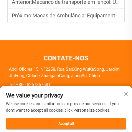
Anterior:
Macarico de transporte em lençol: Uma ferramenta simples, mas eficaz para transferência de pacientes
Próximo:
Macas de Ambulância: Equipamento Crítico para o Transporte de Pacientes
CONTATE-NOS
Add: Oficina 15, Nº2258, Rua SanXing WuKeSong, Jardim
JinFeng, Cidade ZhangJiaGang, JiangSu, China
Tel:
+86-18261857581
E-mail:
[email protected]
We value your privacy
We use cookies and similar tools to provide our services. If you
don't want to accept all cookies, click Personalize cookies.
Accept all
Direitos Autorais © Zhangjiagang Herui Medical Equipment
Co., Ltd. Todos os Direitos Reservados -
Política de