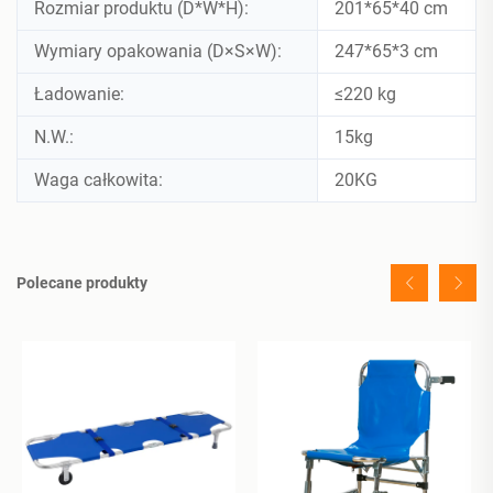
Rozmiar produktu (D*W*H):
201*65*40 cm
Wymiary opakowania (D×S×W):
247*65*3 cm
Ładowanie:
≤220 kg
N.W.:
15kg
Waga całkowita:
20KG
Polecane produkty