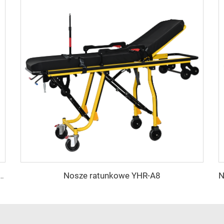
Nosze ratunkowe YHR-A8
niczy YHR-A7 bez loga – kolor żółty