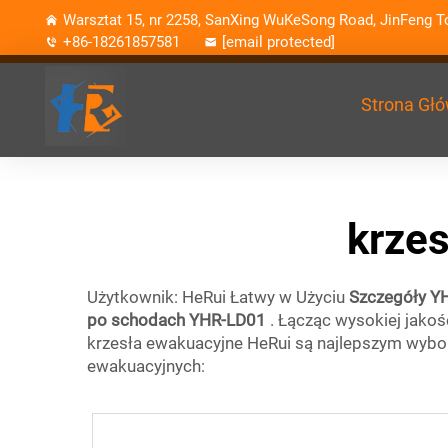
Warsztat 15, nr 2258, SanXing WuKeSong Road, JinFeng To
+86-18261857581
[email protected]
Strona Gł
krzes
Użytkownik: HeRui Łatwy w Użyciu
Szczegóły Y
po schodach YHR-LD01
. Łącząc wysokiej jakoś
krzesła ewakuacyjne HeRui są najlepszym wybo
ewakuacyjnych: