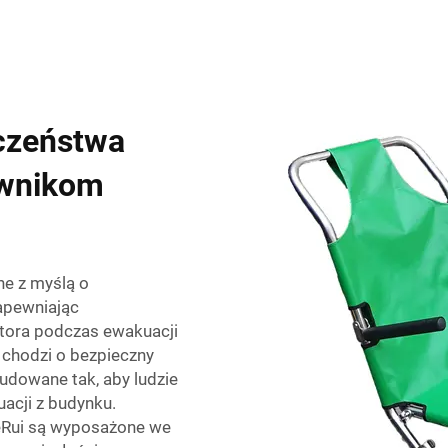
czeństwa
ownikom
ne z myślą o
zapewniając
atora podczas ewakuacji
y chodzi o bezpieczny
budowane tak, aby ludzie
acji z budynku.
HeRui są wyposażone we