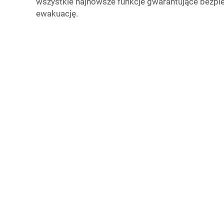
wszystkie najnowsze funkcje gwarantujące bezpie
ewakuację.