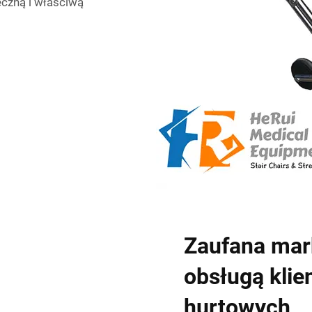
czną i właściwą
Zaufana mark
obsługą klie
hurtowych