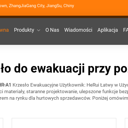
wn, ZhangJiaGang City, JiangSu, Chiny
ówna
Produkty
O Nas
Wiadomości
Aplikacja
F
ło do ewakuacji przy p
HR-A1
Krzesło Ewakuacyjne Użytkownik: HeRui Łatwy w Uży
ci materiały, staranne projektowanie, ulepszone funkcje be
rem na rynku dla hurtowych sprzedawców. Poniżej omówim